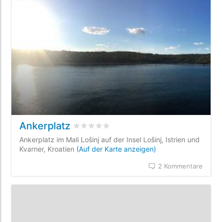
Ankerplatz
bewertet
0
/5 beyogen auf
0
Kundenbewe
Ankerplatz im Mali Lošinj auf der Insel Lošinj, Istrien und
Kvarner, Kroatien
(Auf der Karte anzeigen)
2 Kommentare