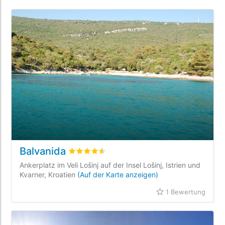
Balvanida
bewertet
4.5
/5 beyogen auf
1
Kundenbewe
Ankerplatz im Veli Lošinj auf der Insel Lošinj, Istrien und
Kvarner, Kroatien
(Auf der Karte anzeigen)
1 Bewertung