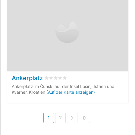
Ankerplatz
bewertet
0
/5 beyogen auf
0
Kundenbewe
Ankerplatz im Čunski auf der Insel Lošinj, Istrien und
Kvarner, Kroatien
(Auf der Karte anzeigen)
›
»
1
2