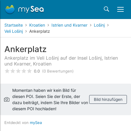
Startseite
Kroatien
Istrien und Kvarner
Lošinj
Veli Lošinj
Ankerplatz
Ankerplatz
Ankerplatz im Veli Lošinj auf der Insel Lošinj, Istrien
und Kvarner, Kroatien
0.0
(0 Bewertungen)
bewertet
0
/5 beyogen auf
Kundenbewertungen
Momentan haben wir kein Bild für
diesen POI. Seien Sie der Erste, der
Bild hinzufügen
dazu beiträgt, indem Sie Ihre Bilder von
diesem POI hochladen!
Entdeckt von
mySea