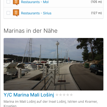
Restaurants - Mol
(105 m)
Restaurants - Sirius
(127 m)
Marinas in der Nähe
Y/C Marina Mali Lošinj
M
bewertet
0
/5 beyogen auf
0
K
Marina im Mali Lošinj auf der Insel Lošinj, Istrien und Kvarner,
Ma
Kroatien
Kr