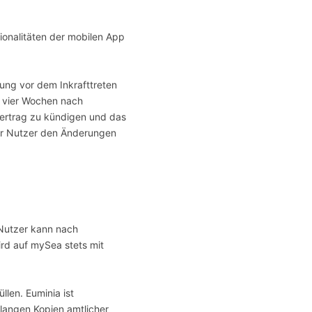
onalitäten der mobilen App
ung vor dem Inkrafttreten
 vier Wochen nach
svertrag zu kündigen und das
der Nutzer den Änderungen
 Nutzer kann nach
rd auf mySea stets mit
len. Euminia ist
rlangen Kopien amtlicher