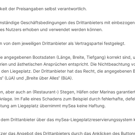
igkeit der Preisangaben selbst verantwortlich.
genständige Geschäftsbedingungen des Drittanbieters mit einbezog
des Nutzers erhoben und verwendet werden können.
von dem jeweiligen Drittanbieter als Vertragspartei festgelegt.
die angegebenen Bootsdaten (Länge, Breite, Tiefgang) korrekt sind,
erien und ästhetischen Ansprüchen entspricht. Die Nichtbeachtung v
r den Liegeplatz. Der Drittanbieter hat das Recht, die angegebenen 
s“ (LüA) und „Breite über Alles“ (BüA).
n, aber auch an (Restaurant-) Stegen, Häfen oder Marinas garantier
age. Im Falle eines Schadens zum Beispiel durch fehlerhafte, defek
rüstung am Liegeplatz übernimmt mySea keine Haftung.
 dem Drittanbieter über das mySea-Liegeplatzreservierungssystem 
zer das Angebot des Drittanbieters durch das Anklicken des Buttons