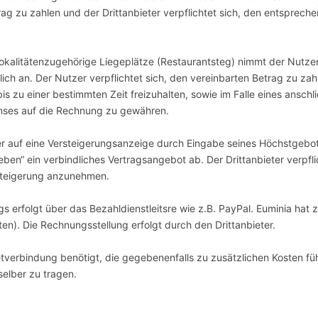
rag zu zahlen und der Drittanbieter verpflichtet sich, den entsprech
 lokalitätenzugehörige Liegeplätze (Restaurantsteg) nimmt der Nutz
ch an. Der Nutzer verpflichtet sich, den vereinbarten Betrag zu zahl
bis zu einer bestimmten Zeit freizuhalten, sowie im Falle eines ansc
zinses auf die Rechnung zu gewähren.
zer auf eine Versteigerungsanzeige durch Eingabe seines Höchstgebo
n“ ein verbindliches Vertragsangebot ab. Der Drittanbieter verpfli
rsteigerung anzunehmen.
ags erfolgt über das Bezahldienstleitsre wie z.B. PayPal. Euminia ha
en). Die Rechnungsstellung erfolgt durch den Drittanbieter.
tverbindung benötigt, die gegebenenfalls zu zusätzlichen Kosten fü
selber zu tragen.