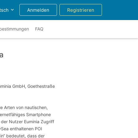
tsch
Anmelden
Registrieren
zbestimmungen
FAQ
a
uminia GmbH, Goethestraße
le Arten von nautischen,
internetfähiges Smartphone
 der Nutzer Euminia Zugriff
mySea enthaltenen POI
in“ bedeutet, dass der