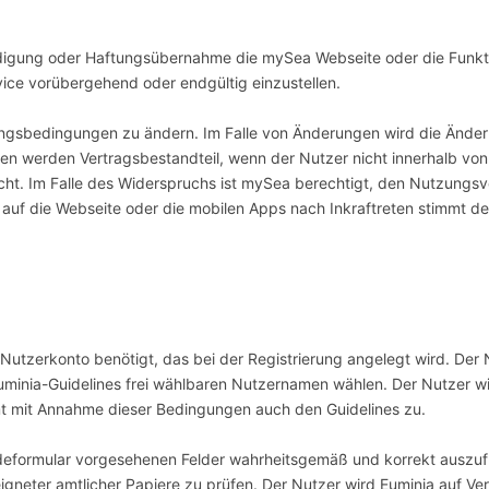
ndigung oder Haftungsübernahme die mySea Webseite oder die Funkti
rvice vorübergehend oder endgültig einzustellen.
zungsbedingungen zu ändern. Im Falle von Änderungen wird die Änder
 werden Vertragsbestandteil, wenn der Nutzer nicht innerhalb von
pricht. Im Falle des Widerspruchs ist mySea berechtigt, den Nutzung
f auf die Webseite oder die mobilen Apps nach Inkraftreten stimmt 
Nutzerkonto benötigt, das bei der Registrierung angelegt wird. Der
Euminia-Guidelines frei wählbaren Nutzernamen wählen. Der Nutzer wi
t mit Annahme dieser Bedingungen auch den Guidelines zu.
eldeformular vorgesehenen Felder wahrheitsgemäß und korrekt auszufül
igneter amtlicher Papiere zu prüfen. Der Nutzer wird Euminia auf Ve