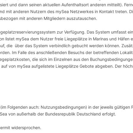
siert und dann seinen aktuellen Aufenthaltsort anderen mitteilt). Fer
n und mit anderen Nutzern des mySea Netzwerkes in Kontakt treten. Di
rtsbezogen mit anderen Mitgliedern auszutauschen.
Liegeplatzreservierungssystem zur Verfügung. Das System umfasst e
ion listet mySea dem Nutzer freie Liegeplätze in Marinas und Häfen
auf, die über das System verbindlich gebucht werden können. Zusät
erden. Im Falle des anschließenden Besuchs der betreffenden Lokali
iegeplatzkosten, die sich im Einzelnen aus den Buchungsbedingunge
er auf von mySea aufgelistete Liegeplätze Gebote abgeben. Der höch
GB (im Folgenden auch: Nutzungsbedingungen) in der jeweils gültigen
Sea von außerhalb der Bundesrepublik Deutschland erfolgt.
ermit widersprochen.