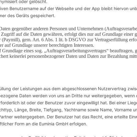
ymisiert oder gelöscht.
tiven Benutzername auf der Webseite und der App bleibt hiervon unb
mer des Geräts gespeichert.
ten gegenüber anderen Personen und Unternehmen (Auftragsverarbeit
t Zugriff auf die Daten gewähren, erfolgt dies nur auf Grundlage einer g
(Paymill), gem. Art. 6 Abs. 1 lit. b DSGVO zur Vertragserfüllung erford
der auf Grundlage unserer berechtigten Interessen.
f Grundlage eines sog. „Auftragsverarbeitungsvertrages“ beauftragen, 
hert keinerlei personenbezogener Daten und Daten zur Bezahlung mitte
llung der Leistungen aus dem abgeschlossenen Nutzervertrag zwi
bezogene Daten werden von uns an Dritte nur weitergegeben, wenn
rderlich ist oder der Benutzer zuvor eingewilligt hat. Bei einer Li
httyp, Länge, Breite, Tiefgang, Yachtname sowie Name, Vorname u
rtner weitergegeben. Der Benutzer hat das Recht, eine erteilte Einwi
iftlicher Form an die Euminia GmbH erfolgen.