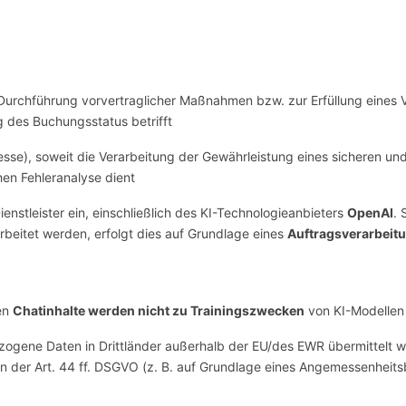
r Durchführung vorvertraglicher Maßnahmen bzw. zur Erfüllung eines V
g des Buchungsstatus betrifft
resse), soweit die Verarbeitung der Gewährleistung eines sicheren und
en Fehleranalyse dient
enstleister ein, einschließlich des KI-Technologieanbieters
OpenAI
. 
eitet werden, erfolgt dies auf Grundlage eines
Auftragsverarbeit
en
Chatinhalte werden nicht zu Trainingszwecken
von KI-Modellen
gene Daten in Drittländer außerhalb der EU/des EWR übermittelt we
n der Art. 44 ff. DSGVO (z. B. auf Grundlage eines Angemessenheit