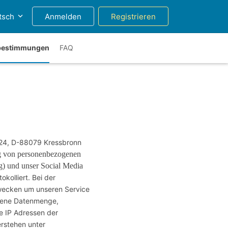
tsch
Anmelden
Registrieren
bestimmungen
FAQ
 24, D-88079 Kressbronn
ng von personenbezogenen
g) und unser Social Media
kolliert. Bei der
Zwecken um unseren Service
agene Datenmenge,
e IP Adressen der
erstehen unter