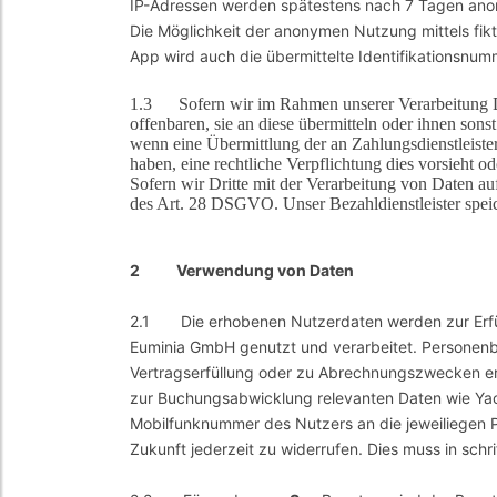
IP-Adressen werden spätestens nach 7 Tagen anon
Die Möglichkeit der anonymen Nutzung mittels fik
App wird auch die übermittelte Identifikationsnum
1.3 Sofern wir im Rahmen unserer Verarbeitung Da
offenbaren, sie an diese übermitteln oder ihnen sons
wenn eine Übermittlung der an Zahlungsdienstleister 
haben, eine rechtliche Verpflichtung dies vorsieht o
Sofern wir Dritte mit der Verarbeitung von Daten au
des Art. 28 DSGVO. Unser Bezahldienstleister speic
2 Verwendung von Daten
2.1 Die erhobenen Nutzerdaten werden zur Erfü
Euminia GmbH genutzt und verarbeitet. Personen
Vertragserfüllung oder zu Abrechnungszwecken erfo
zur Buchungsabwicklung relevanten Daten wie Yac
Mobilfunknummer des Nutzers an die jeweiliegen Pa
Zukunft jederzeit zu widerrufen. Dies muss in schr