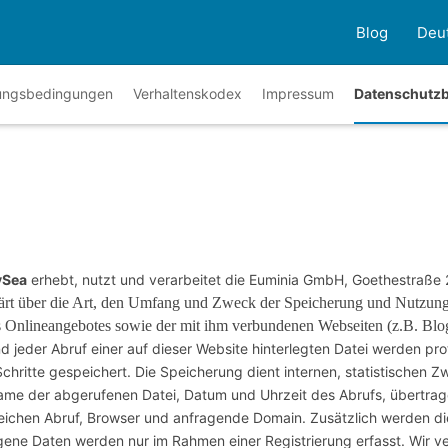
Blog
Deu
ungsbedingungen
Verhaltenskodex
Impressum
Datenschutz
Sea
erhebt, nutzt und verarbeitet die Euminia GmbH, Goethestraße
lärt über die Art, den Umfang und Zweck der Speicherung und Nutzu
s Onlineangebotes sowie der mit ihm verbundenen Webseiten (z.B. Blo
d jeder Abruf einer auf dieser Website hinterlegten Datei werden proto
hritte gespeichert. Die Speicherung dient internen, statistischen 
 Name der abgerufenen Datei, Datum und Uhrzeit des Abrufs, übertr
greichen Abruf, Browser und anfragende Domain. Zusätzlich werden di
ene Daten werden nur im Rahmen einer Registrierung erfasst. Wir v