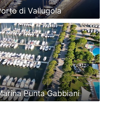
orto di Vallugola
arina Punta Gabbiani