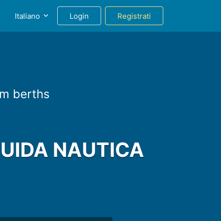
g
Italiano
Login
Registrati
m berths
GUIDA NAUTICA