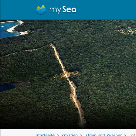
Startseite
Kroatien
Istrien und Kvarner
Loši