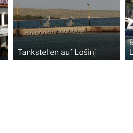
B
Tankstellen auf Lošinj
L