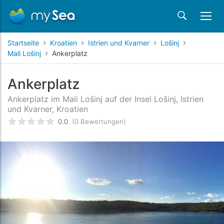
Startseite
Kroatien
Istrien und Kvarner
Lošinj
Mali Lošinj
Ankerplatz
Ankerplatz
Ankerplatz im Mali Lošinj auf der Insel Lošinj, Istrien
und Kvarner, Kroatien
0.0
(0 Bewertungen)
bewertet
0
/5 beyogen auf
Kundenbewertungen