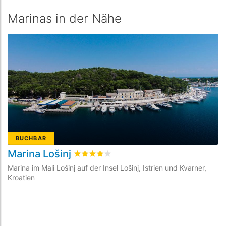
Marinas in der Nähe
BUCHBAR
Marina Lošinj
Y
bewertet
4
/5 beyogen auf
10
Kundenbewe
Marina im Mali Lošinj auf der Insel Lošinj, Istrien und Kvarner,
Ma
Kroatien
Kr