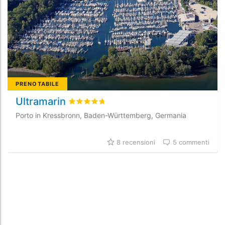
PRENOTABILE
Ultramarin
Valutato
4.7
/5 basata su
8
recensioni dei cl
Porto in Kressbronn, Baden-Württemberg, Germania
8 recensioni
5 commenti