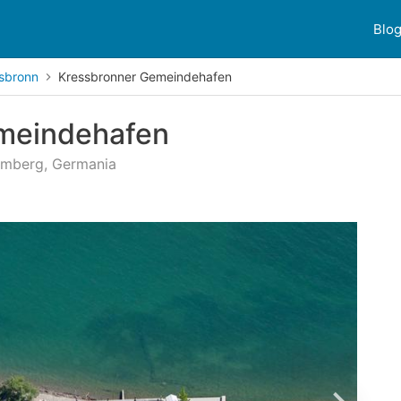
Blo
sbronn
Kressbronner Gemeindehafen
meindehafen
emberg, Germania
ioni dei clienti