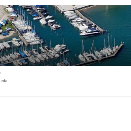
0
/5 basata su
0
recensioni dei clienti
ania