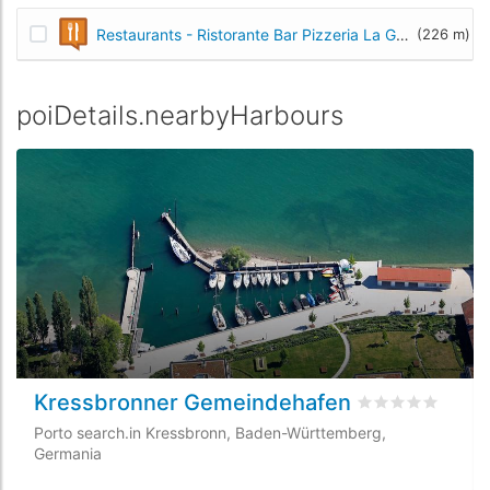
Restaurants - Ristorante Bar Pizzeria La Gondola
(226 m)
poiDetails.nearbyHarbours
Kressbronner Gemeindehafen
rating.rated
0
/5
Porto search.in Kressbronn, Baden-Württemberg,
Germania