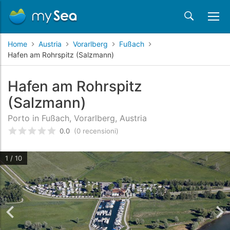
Home
Austria
Vorarlberg
Fußach
Hafen am Rohrspitz (Salzmann)
Hafen am Rohrspitz
(Salzmann)
Porto in Fußach, Vorarlberg, Austria
0.0
(0 recensioni)
Valutato
0
/5 basata su
recensioni dei clienti
1 / 10