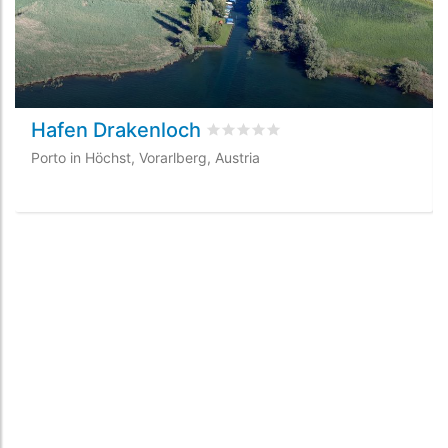
Hafen Drakenloch
Valutato
0
/5 basata su
0
recensio
Porto in Höchst, Vorarlberg, Austria