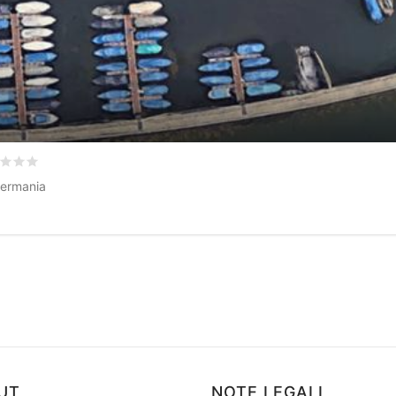
utato
0
/5 basata su
0
recensioni dei clienti
Germania
UT
NOTE LEGALI