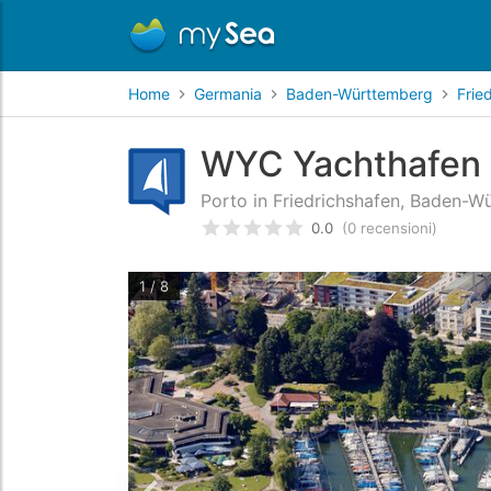
Home
Germania
Baden-Württemberg
Frie
WYC Yachthafen
Porto in Friedrichshafen, Baden-
0.0
(0 recensioni)
Valutato
0
/5 basata su
recens
1 / 8