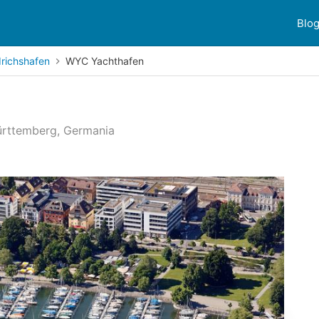
Blo
drichshafen
WYC Yachthafen
Württemberg, Germania
ioni dei clienti