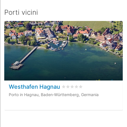
Porti vicini
Westhafen Hagnau
Valutato
0
/5 basata su
0
recensi
Porto in Hagnau, Baden-Württemberg, Germania