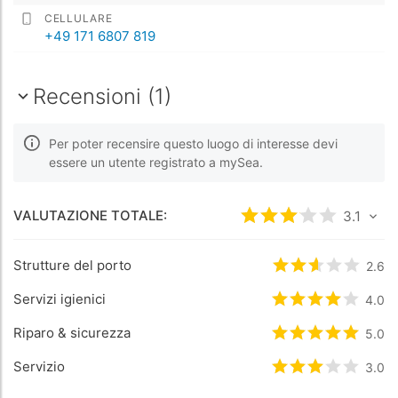
CELLULARE
+49 171 6807 819
Recensioni (1)
Per poter recensire questo luogo di interesse devi
essere un utente registrato a mySea.
VALUTAZIONE TOTALE:
Valutato
3.1
3.1
/5 ba
Strutture del porto
Valutato
2.6
2.6
/5
Servizi igienici
Valutato
4
/5 b
4.0
Riparo & sicurezza
Valutato
5
/5 b
5.0
Servizio
Valutato
3
/5 b
3.0