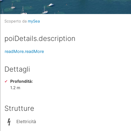
Scoperto da
mySea
poiDetails.description
readMore.readMore
Dettagli
Profondità:
1.2 m
Strutture
Elettricità