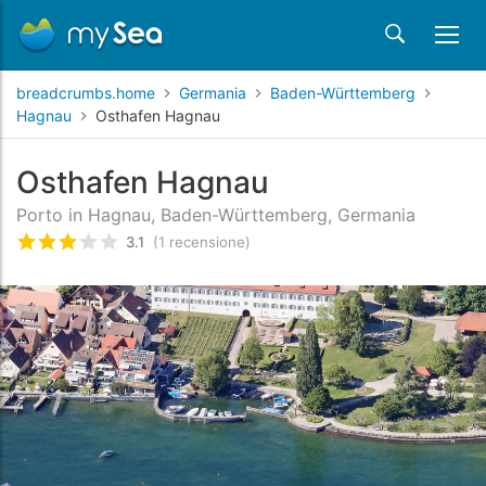
breadcrumbs.home
Germania
Baden-Württemberg
Hagnau
Osthafen Hagnau
Osthafen Hagnau
Porto in Hagnau, Baden-Württemberg, Germania
3.1
(1 recensione)
Valutato
3.1
/5 basata su
1
recensioni dei clienti