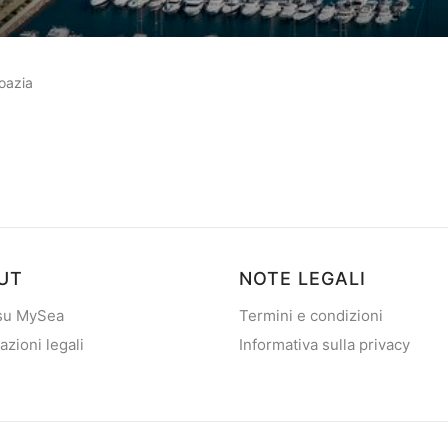
su
8
recensioni dei clienti
roazia
UT
NOTE LEGALI
 su MySea
Termini e condizioni
azioni legali
Informativa sulla privacy
2013 - 2026
mySea
— Tutti i diritti riservati
©