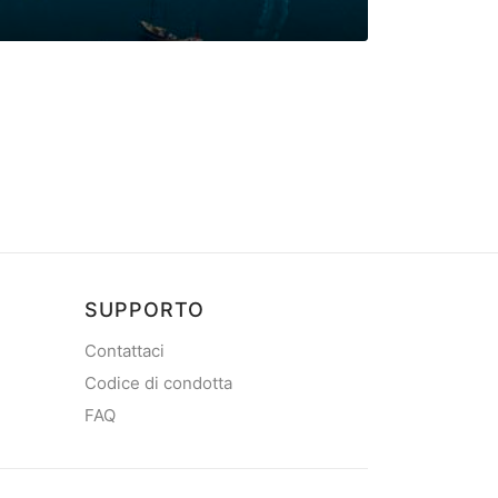
Omišalj Do
Marina in Omišalj s
SUPPORTO
Contattaci
Codice di condotta
FAQ