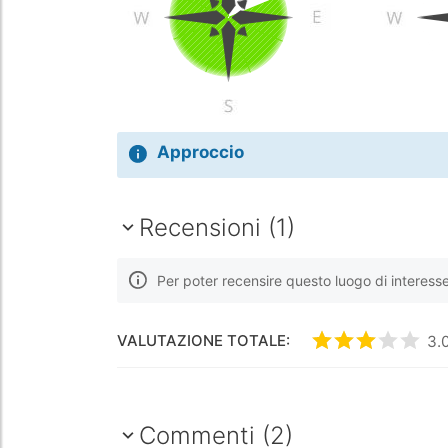
Approccio
Recensioni (1)
Per poter recensire questo luogo di interess
VALUTAZIONE TOTALE:
Valutato
3
/5
3.
Commenti (2)