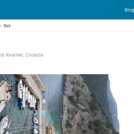
Blo
Beli
 and Kvarner, Croazia
sioni dei clienti