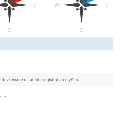
e devi essere un utente registrato a mySea.
 basata su
0
1
recensioni dei clienti