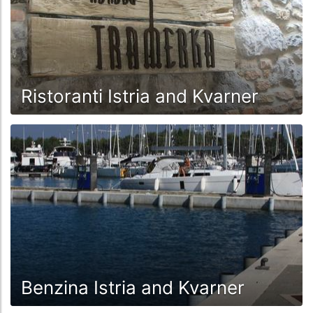
Quarnero si uniscono Dugi Otok e il Parco Nazionale
delle Incoronate.
Ristoranti Istria and Kvarner
Benzina Istria and Kvarner