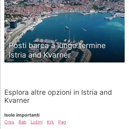
Posti barca a lungo termine
Istria and Kvarner
Esplora altre opzioni in Istria and
Kvarner
Isole importanti
Cres
Rab
Lošinj
Krk
Pag