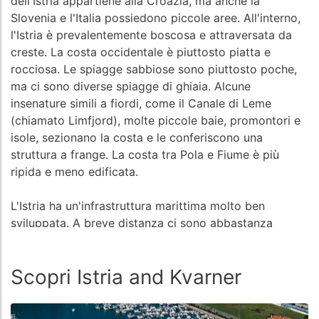
dell'Istria appartiene alla Croazia, ma anche la
Slovenia e l'Italia possiedono piccole aree. All'interno,
l'Istria è prevalentemente boscosa e attraversata da
creste. La costa occidentale è piuttosto piatta e
rocciosa. Le spiagge sabbiose sono piuttosto poche,
ma ci sono diverse spiagge di ghiaia. Alcune
insenature simili a fiordi, come il Canale di Leme
(chiamato Limfjord), molte piccole baie, promontori e
isole, sezionano la costa e le conferiscono una
struttura a frange. La costa tra Pola e Fiume è più
ripida e meno edificata.
L'Istria ha un'infrastruttura marittima molto ben
sviluppata. A breve distanza ci sono abbastanza
marine, porti e baie con possibilità di ancoraggio e
campi boe. Pola è il centro economico e
Scopri Istria and Kvarner
amministrativo dell'Istria. Non lontano dal simbolo
della città, l'imponente anfiteatro, si trova l'ACI Marina
Pula. Un po' più a sud, il Tehnomont Marina Veruda,