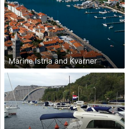
molto ben protetto.
Nord di Pola: Rovigno, Orsera e Cittanova
Da Pola le crociere partono a nord in direzione di
Venezia o a sud verso la baia di Kvaner. Chi naviga a
nord lungo la costa, passa prima per il Parco
Nazionale di Brioni. L'arcipelago, grande circa 36 km2
, era un tempo la residenza del leader jugoslavo Tito,
Marine Istria and Kvarner
che vi riceveva celebrità della politica e della società.
Oggi, il porto dell'isola più grande Veli Brijun e anche
la baia Mikula (Sv. Nikole) su Mali Brijun possono
essere visitati dalle imbarcazioni turistiche. Tuttavia, i
prezzi dei biglietti per entrare nel parco nazionale
sono piuttosto alti.
Più a nord si trova la pittoresca Rovigno. Gli yacht
possono attraccare all'ACI Marina Rovinj, che ha
riaperto nell'estate del 2018 dopo un lungo periodo di
ristrutturazione. Inoltre, il porto di Rovigno offre