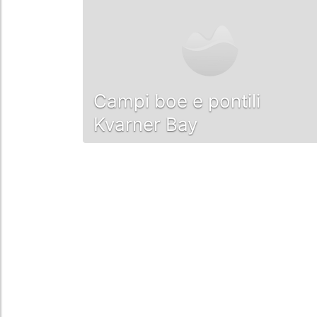
Campi boe e pontili
Kvarner Bay