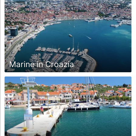
Piškera, ai mega porti turistici come il Marina Dalmatia
di Sukošan. Incantevoli sono i numerosi e bellissimi
porti cittadini come Hvar, Korčula, Trogir, Supetar,
Vodice, Primošten e altri ancora. Qui si attracca - se si
trova un posto libero - quasi al centro della piazza
principale del mercato e si può osservare il mondo che
passa dalla comodità del pozzetto.
Marine in Croazia
A causa della grande richiesta di ormeggi permanenti
e di transito, il livello dei prezzi è aumentato
notevolmente e ora è in parte simile a quello dell'Italia
o della Spagna. Ma ci si può anche aspettare tutti i
servizi di un moderno porto turistico. A causa della
popolarità di alcuni porti, spesso è difficile persino
ottenere un ormeggio libero durante la stagione. È
necessario arrivare in anticipo e avere un po' di
fortuna.