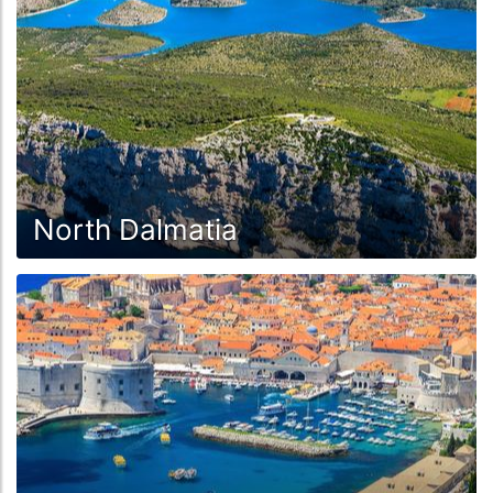
ostriche allevate nel Canale di Leme.
Molto popolare è il Brodetto, uno stufato di pesce di
varie specie, pomodori, cipolle e olio d'oliva.La Peka è
un piatto a base di carne di agnello o di vitello che
viene cotta con varie verdure in una campana di argilla
o di ferro a fuoco aperto.Semplicemente delizioso.La
Peka è disponibile anche con diversi tipi di pesce.
Che si tratti di barche a vela o a motore, di armatori o
North Dalmatia
di noleggiatori, in questa deliziosa zona avrete pane
per i vostri denti.
Scoprite cosa potete scoprire in Croazia.