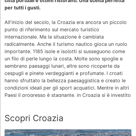
città portuali e ottimi ristoranti. Una scelta perfetta
per tutti i gusti.
All'inizio del secolo, la Croazia era ancora un piccolo
punto di riferimento sul mercato turistico
internazionale. Ma la situazione è cambiata
radicalmente. Anche il turismo nautico gioca un ruolo
importante. 1185 isole e isolotti si susseguono come
un filo di perle lungo la costa. Molte sono spoglie e
sembrano paesaggi lunari, altre sono ricoperte da
cespugli e pinete verdeggianti e profumate. I croati
hanno sfruttato la bellezza paesaggistica e creato le
condizioni ideali per gli sport acquatici. Mentre in altri
Paesi il progresso è stagnante, in Croazia si è investito
molto nell'ampliamento dei porti turistici esistenti e
nella costruzione di nuovi. Così il Paese tra Umago e
Scopri Croazia
Dubrovnik può vantare quasi 70 marine e 340 porti. Si
va dai porti turistici costruiti su una piccola e brulla
isola rocciosa, unica nel suo genere, come l'ACI Marina