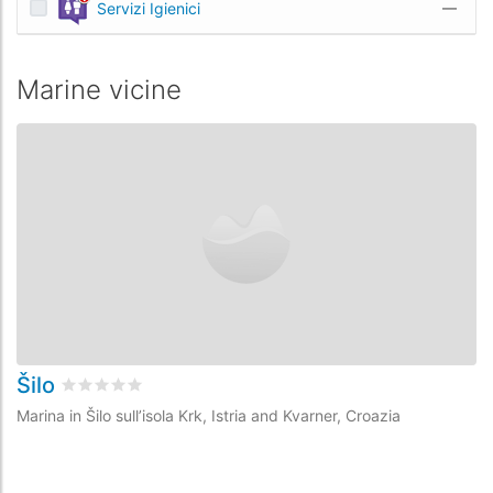
Servizi Igienici
—
Marine vicine
Šilo
M
Valutato
0
/5 basata su
0
recensioni dei clienti
Marina in Šilo sull’isola Krk, Istria and Kvarner, Croazia
Ma