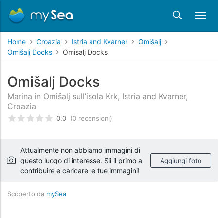
Home
Croazia
Istria and Kvarner
Omišalj
Omišalj Docks
Omisalj Docks
Omišalj Docks
Marina in Omišalj sull’isola Krk, Istria and Kvarner,
Croazia
0.0
(0 recensioni)
Valutato
0
/5 basata su
recensioni dei clienti
Attualmente non abbiamo immagini di
questo luogo di interesse. Sii il primo a
Aggiungi foto
contribuire e caricare le tue immagini!
Scoperto da
mySea