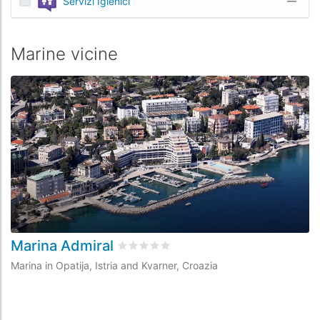
Servizi Igienici
—
Marine vicine
Marina Admiral
O
Valutato
0
/5 basata su
0
recensioni dei
Marina in Opatija, Istria and Kvarner, Croazia
Ma