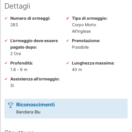
Dettagli
Numero di ormeggi:
Tipo di ormeggio:
283
Corpo Morto
All’inglese
L’ormeggio deve essere
Prenotazione:
pagato dopo:
Possibile
2 Ore
Profondità:
Lunghezza massima:
1.8
-
6 m
40 m
Assistenza all’ormeggio:
Si
Riconoscimenti
Bandiera Blu