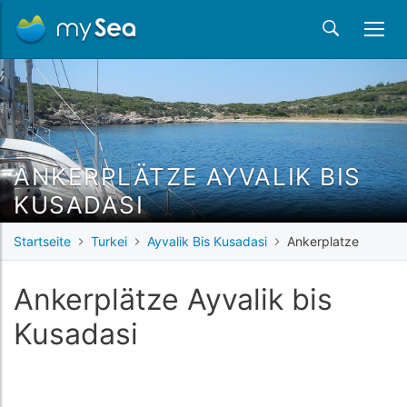
ANKERPLÄTZE AYVALIK BIS
KUSADASI
Startseite
Turkei
Ayvalik Bis Kusadasi
Ankerplatze
Ankerplätze Ayvalik bis
Kusadasi