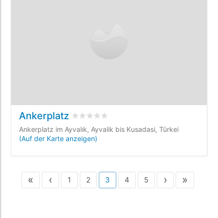
Ankerplatz
bewertet
0
/5 beyogen auf
0
Kundenbewe
Ankerplatz im Ayvalık, Ayvalik bis Kusadasi, Türkei
(Auf der Karte anzeigen)
«
‹
›
»
1
2
3
4
5