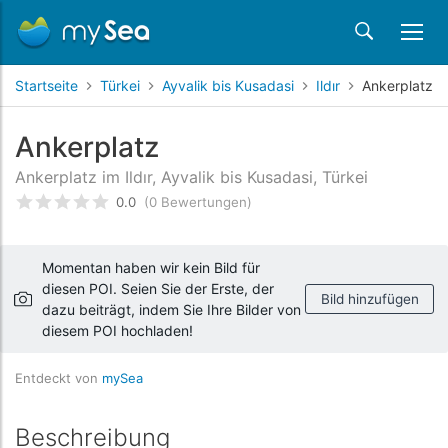
Startseite
Türkei
Ayvalik bis Kusadasi
Ildır
Ankerplatz
Ankerplatz
Ankerplatz im Ildır, Ayvalik bis Kusadasi, Türkei
0.0
(0 Bewertungen)
bewertet
0
/5 beyogen auf
Kundenbewertungen
Momentan haben wir kein Bild für
diesen POI. Seien Sie der Erste, der
Bild hinzufügen
dazu beiträgt, indem Sie Ihre Bilder von
diesem POI hochladen!
Entdeckt von
mySea
Beschreibung