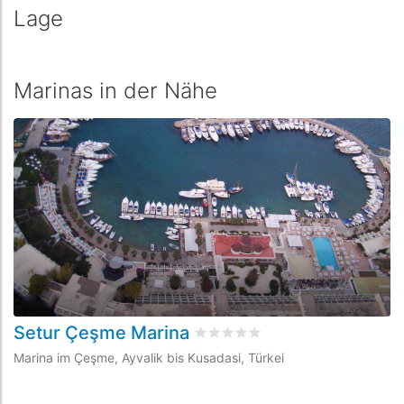
Lage
Marinas in der Nähe
Setur Çeşme Marina
C
bewertet
0
/5 beyogen auf
0
Kun
Marina im Çeşme, Ayvalik bis Kusadasi, Türkei
Ma