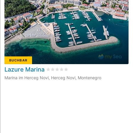
BUCHBAR
Lazure Marina
P
bewertet
0
/5 beyogen auf
0
Kundenbew
Marina im Herceg Novi, Herceg Novi, Montenegro
Ma