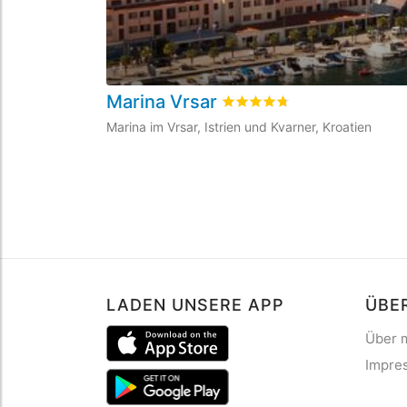
Marina Vrsar
bewertet
4.7
/5 beyogen au
Marina im Vrsar, Istrien und Kvarner, Kroatien
LADEN UNSERE APP
ÜBE
Über 
Impre