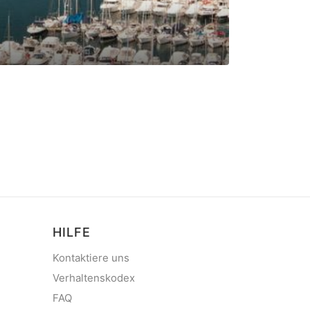
Marina Vala
Marina im Rovinj, 
HILFE
Kontaktiere uns
Verhaltenskodex
FAQ