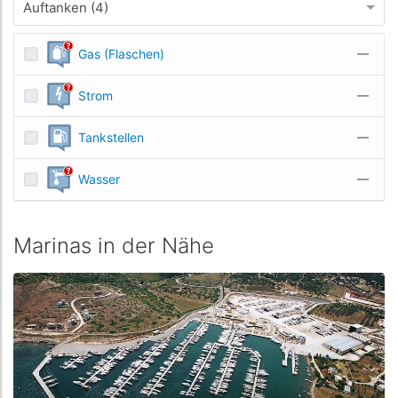
Auftanken (4)
Gas (Flaschen)
—
Strom
—
Tankstellen
—
Wasser
—
Marinas in der Nähe