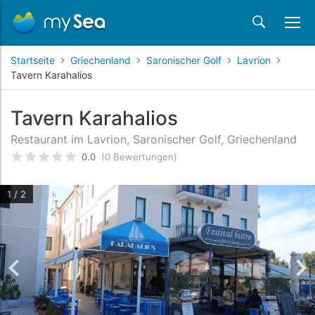
Startseite
Griechenland
Saronischer Golf
Lavrion
Tavern Karahalios
Tavern Karahalios
Restaurant im Lavrion, Saronischer Golf, Griechenland
0.0
(0 Bewertungen)
bewertet
0
/5 beyogen auf
Kundenbewertungen
1 / 2