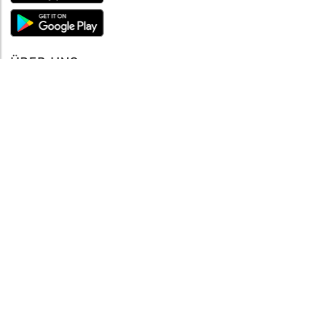
ÜBER UNS
Über mySea
Impressum
IMPRESSUM
Nutzungsbedingungen
Datenschutzbestimmungen
HILFE
Kontaktiere uns
Verhaltenskodex
FAQ