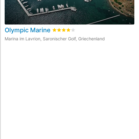
Olympic Marine
bewertet
4
/5 beyogen auf
2
Kundenbe
Marina im Lavrion, Saronischer Golf, Griechenland