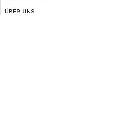
ÜBER UNS
Über mySea
Impressum
IMPRESSUM
Nutzungsbedingungen
Datenschutzbestimmungen
HILFE
Kontaktiere uns
Verhaltenskodex
FAQ