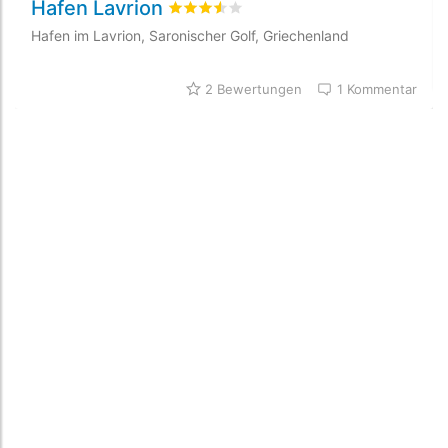
Hafen Lavrion
bewertet
3.5
/5 beyogen auf
2
Kundenb
Hafen im Lavrion, Saronischer Golf, Griechenland
2 Bewertungen
1 Kommentar