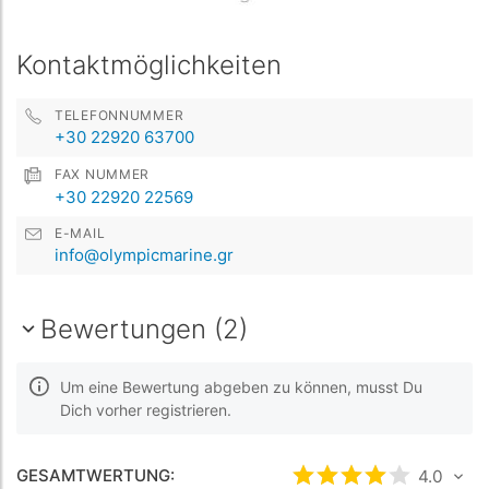
Kontaktmöglichkeiten
TELEFONNUMMER
+30 22920 63700
FAX NUMMER
+30 22920 22569
E-MAIL
info@olympicmarine.gr
Bewertungen (2)
Um eine Bewertung abgeben zu können, musst Du
Dich vorher registrieren.
GESAMTWERTUNG:
bewertet
4
/5 be
4.0