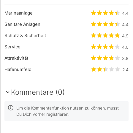
Marinaanlage
bewertet
4.4
4.4
/
Sanitäre Anlagen
bewertet
4.4
4.4
/
Schutz & Sicherheit
bewertet
4.9
4.9
/
Service
bewertet
4
/5 
4.0
Attraktivität
bewertet
3.8
3.8
/
Hafenumfeld
bewertet
2.4
2.4
/
Kommentare (0)
Um die Kommentarfunktion nutzen zu können, musst
Du Dich vorher registrieren.