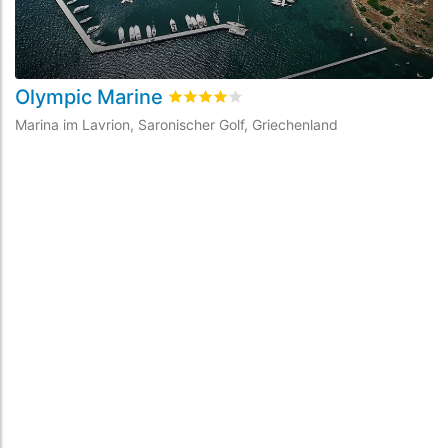
Olympic Marine
bewertet
4
/5 beyogen auf
2
Kundenbe
Marina im Lavrion, Saronischer Golf, Griechenland