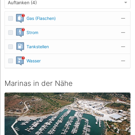
Auftanken (4)
Gas (Flaschen)
—
Strom
—
Tankstellen
—
Wasser
—
Marinas in der Nähe