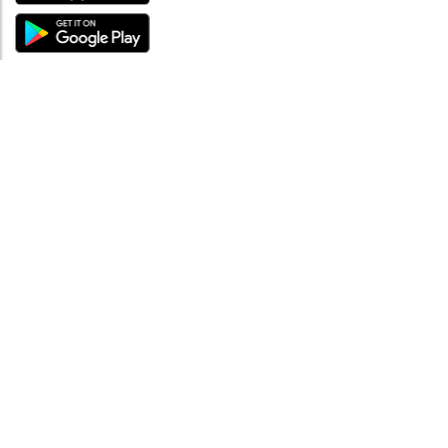
ÜBER UNS
Über mySea
Impressum
IMPRESSUM
Nutzungsbedingungen
Datenschutzbestimmungen
HILFE
Kontaktiere uns
Verhaltenskodex
FAQ