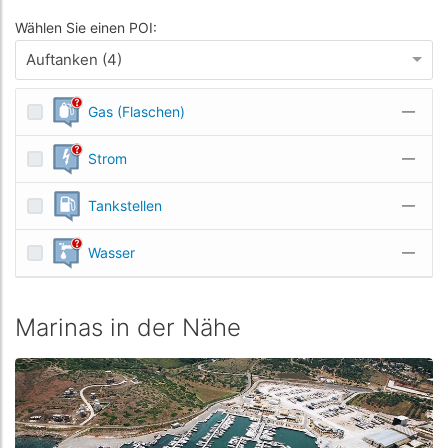
Wählen Sie einen POI:
Auftanken (4)
Gas (Flaschen)
—
Strom
—
Tankstellen
—
Wasser
—
Marinas in der Nähe