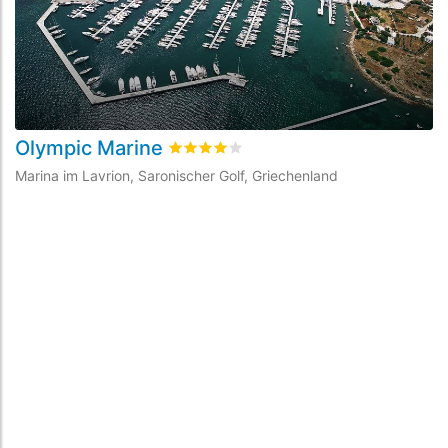
Olympic Marine
bewertet
4
/5 beyogen auf
2
Kundenbe
Marina im Lavrion, Saronischer Golf, Griechenland