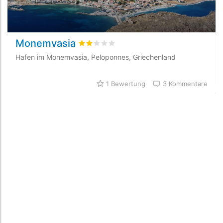
Monemvasia
bewertet
1.9
/5 beyogen auf
1
Kundenbe
Hafen im Monemvasia, Peloponnes, Griechenland
1 Bewertung
3 Kommentare