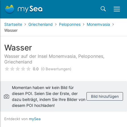
Startseite
Griechenland
Peloponnes
Monemvasia
Wasser
Wasser
Wasser auf der Insel Monemvasia, Peloponnes,
Griechenland
0.0
(0 Bewertungen)
bewertet
0
/5 beyogen auf
Kundenbewertungen
Momentan haben wir kein Bild für
diesen POI. Seien Sie der Erste, der
Bild hinzufügen
dazu beiträgt, indem Sie Ihre Bilder von
diesem POI hochladen!
Entdeckt von
mySea