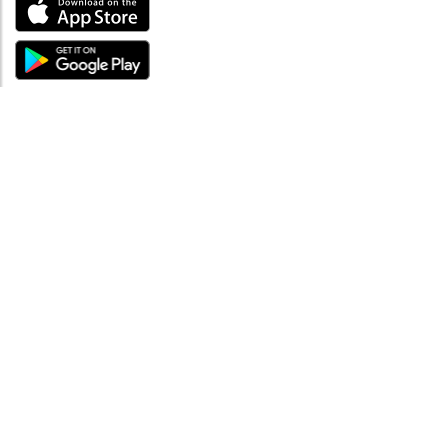
ÜBER UNS
Über mySea
Impressum
IMPRESSUM
Nutzungsbedingungen
Datenschutzbestimmungen
HILFE
Kontaktiere uns
Verhaltenskodex
FAQ