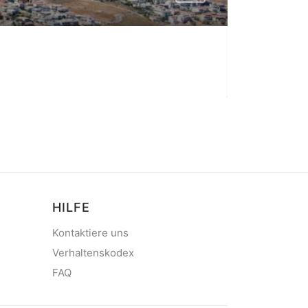
Geraka
bew
Hafen im Gerak
HILFE
Kontaktiere uns
Verhaltenskodex
FAQ