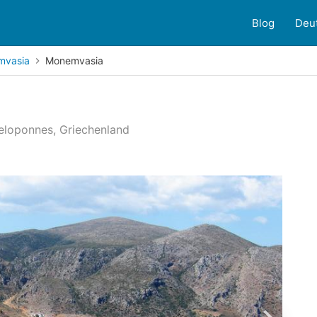
Blog
Deu
mvasia
Monemvasia
eloponnes, Griechenland
Kundenbewertungen