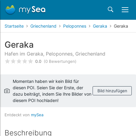
Startseite
Griechenland
Peloponnes
Geraka
Geraka
Geraka
Hafen im Geraka, Peloponnes, Griechenland
0.0
(0 Bewertungen)
bewertet
0
/5 beyogen auf
Kundenbewertungen
Momentan haben wir kein Bild für
diesen POI. Seien Sie der Erste, der
Bild hinzufügen
dazu beiträgt, indem Sie Ihre Bilder von
diesem POI hochladen!
Entdeckt von
mySea
Beschreibung