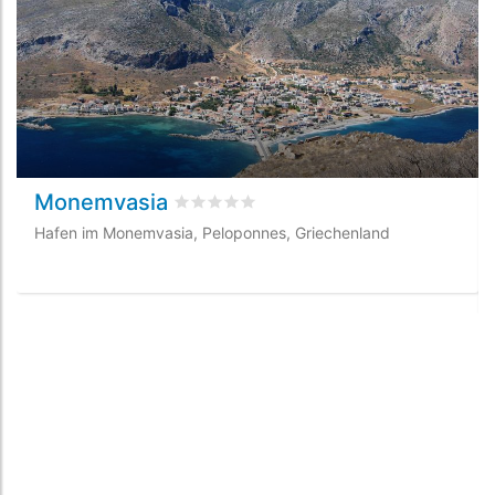
Monemvasia
bewertet
0
/5 beyogen auf
0
Kundenbew
Hafen im Monemvasia, Peloponnes, Griechenland