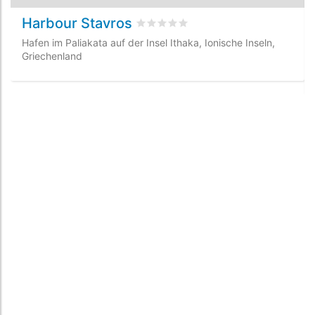
Harbour Stavros
bewertet
0
/5 beyogen auf
0
Kunde
Hafen im Paliakata auf der Insel Ithaka, Ionische Inseln,
Griechenland