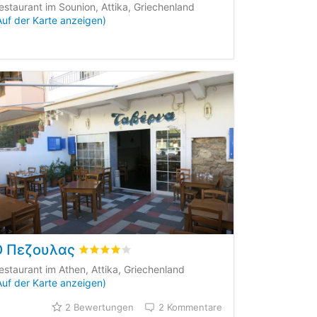
estaurant im Sounion, Attika, Griechenland
Auf der Karte anzeigen)
Ο Πεζουλας
2
Kundenbewertungen
bewertet
4.1
/5 beyogen auf
2
Kundenbewertu
estaurant im Athen, Attika, Griechenland
Auf der Karte anzeigen)
2 Bewertungen
2 Kommentare