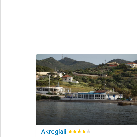
Akrogiali
bewertet
3.8
/5 beyogen auf
1
K