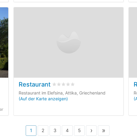
Restaurant
R
uf
2
Kundenbewertungen
bewertet
0
/5 beyogen auf
0
Kundenbe
Restaurant im Elefsina, Attika, Griechenland
R
(Auf der Karte anzeigen)
(
ar
›
»
1
2
3
4
5