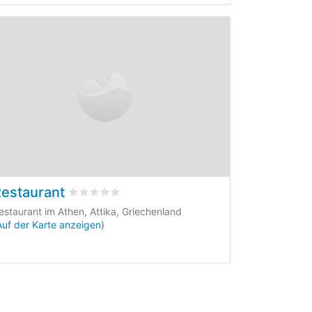
estaurant
wertungen
bewertet
0
/5 beyogen auf
0
Kundenbewertunge
estaurant im Athen, Attika, Griechenland
Auf der Karte anzeigen)