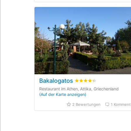
Bakalogatos
bewertet
4.3
/5 beyogen a
Restaurant im Athen, Attika, Griechenland
(Auf der Karte anzeigen)
2 Bewertungen
1 Komment