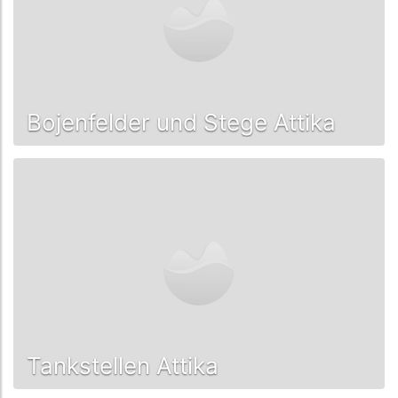
Bojenfelder und Stege Attika
Tankstellen Attika