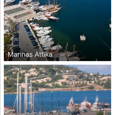
bietet einen der schönsten Sonnenuntergänge
Griechenlands und ist eines der vielen Highlights in der
Region.
Entlang des griechischen Festlands auf der einen und
den Bergen der Peloponnes auf der anderen Seite
bietet der Saronische Golf gerade Segelanfängern und
weniger erfahrenen Crews eine sichere Törnplanung,
denn der Saronische Golf ist durch seine geografische
Marinas Attika
Lage von starken Winden geschützt.
Angekommen am Kap Sounion, oder auch der
Poseidon Küste, wie sie oft auch genannt wird, sieht
man schon von weitem den Poseidon-Tempel, der auf
einem Felsplateau in 60 Metern Höhe direkt über dem
Meer thront. Er ist eines der meistbesuchten Reiseziele
Griechenlands und sollte auf keiner Tour durch die
Region Attica fehlen.