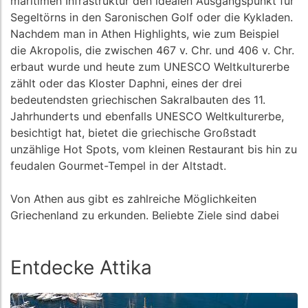
maritimen Infrastruktur den idealen Ausgangspunkt für
Segeltörns in den Saronischen Golf oder die Kykladen.
Nachdem man in Athen Highlights, wie zum Beispiel
die Akropolis, die zwischen 467 v. Chr. und 406 v. Chr.
erbaut wurde und heute zum UNESCO Weltkulturerbe
zählt oder das Kloster Daphni, eines der drei
bedeutendsten griechischen Sakralbauten des 11.
Jahrhunderts und ebenfalls UNESCO Weltkulturerbe,
besichtigt hat, bietet die griechische Großstadt
unzählige Hot Spots, vom kleinen Restaurant bis hin zu
feudalen Gourmet-Tempel in der Altstadt.
Von Athen aus gibt es zahlreiche Möglichkeiten
Griechenland zu erkunden. Beliebte Ziele sind dabei
vor allem die nördlichen Kykladen, oder der Saronische
Golf.
Entdecke Attika
Besonders lohnenswert ist auch die Gegend um Kap
Sounion, im Südosten der Region Attika, denn das Kap