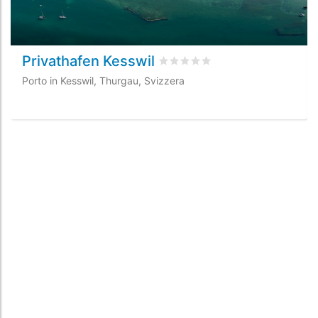
Privathafen Kesswil
Valutato
0
/5 basata su
0
recens
Porto in Kesswil, Thurgau, Svizzera