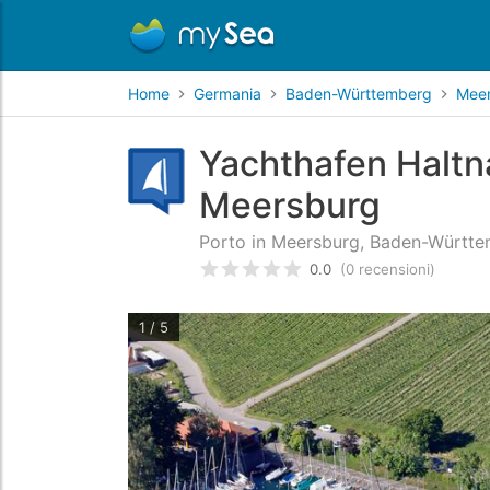
Home
Germania
Baden-Württemberg
Mee
Yachthafen Haltn
Meersburg
Porto in Meersburg, Baden-Württ
0.0
(0 recensioni)
Valutato
0
/5 basata su
recens
1 / 5