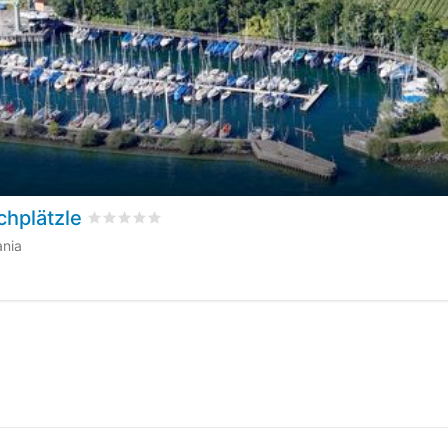
chplätzle
Valutato
0
/5 basata su
0
recensioni dei clienti
ania