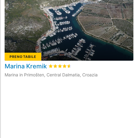
PRENOTABILE
Marina Kremik
M
Valutato
4.6
/5 basata su
15
recensioni d
Marina in Primošten, Central Dalmatia, Croazia
Ma