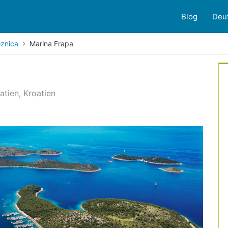
Blog
Deu
znica
Marina Frapa
tien, Kroatien
23
Kundenbewertungen