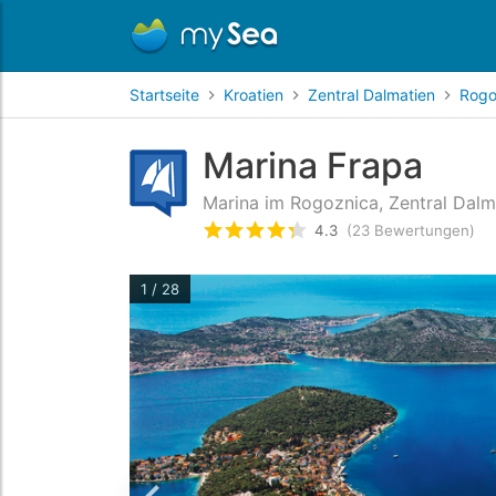
Startseite
Kroatien
Zentral Dalmatien
Rogo
Marina Frapa
Marina im Rogoznica, Zentral Dalma
4.3
(23 Bewertungen)
bewertet
4.3
/5 beyogen auf
1 / 28