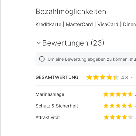
Bezahlmöglichkeiten
Kreditkarte
| MasterCard
| VisaCard
| Dine
Bewertungen (23)
Um eine Bewertung abgeben zu können, muss
GESAMTWERTUNG:
bewertet
4.3
4.3
/5
Marinaanlage
bewertet
4
Schutz & Sicherheit
bewertet
4
Attraktivität
bewertet
4