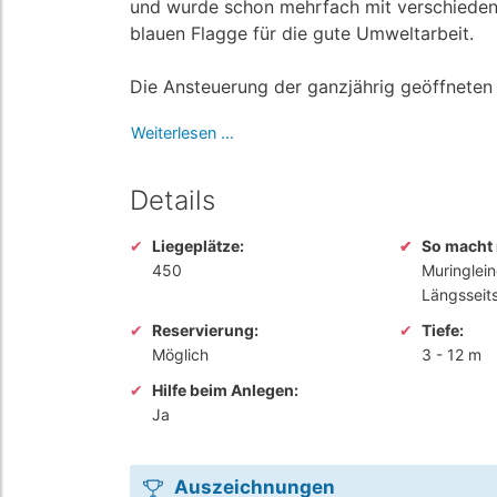
und wurde schon mehrfach mit verschieden
blauen Flagge für die gute Umweltarbeit.
Die Ansteuerung der ganzjährig geöffneten M
Weiterlesen ...
Details
Liegeplätze:
So macht 
450
Muringlei
Längsseit
Reservierung:
Tiefe:
Möglich
3
-
12 m
Hilfe beim Anlegen:
Ja
Auszeichnungen