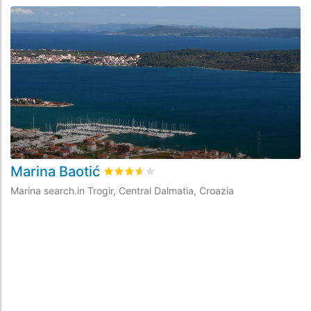
Marina Baotić
M
rating.rated
3.6
/5 rating.basedOn
13
rati
Marina search.in Trogir, Central Dalmatia, Croazia
Ma