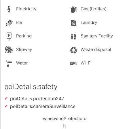
Electricity
Gas (bottles)
Ice
Laundry
Parking
Sanitary Facility
Slipway
Waste disposal
Water
Wi-Fi
poiDetails.safety
poiDetails.protection247
poiDetails.cameraSurveillance
wind.windProtection: