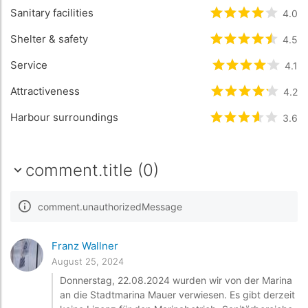
Sanitary facilities
rating.rated
4.0
4
/
Shelter & safety
rating.rated
4.5
4.
Service
rating.rated
4.1
4.1
Attractiveness
rating.rated
4.2
4.
Harbour surroundings
rating.rated
3.6
3.
comment.title (0)
comment.unauthorizedMessage
Franz Wallner
August 25, 2024
Donnerstag, 22.08.2024 wurden wir von der Marina
an die Stadtmarina Mauer verwiesen. Es gibt derzeit