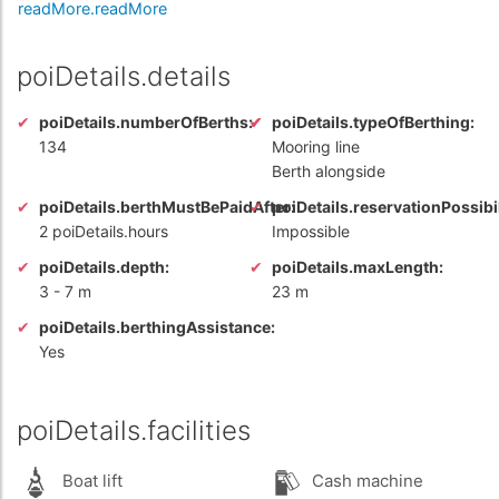
readMore.readMore
poiDetails.details
poiDetails.numberOfBerths:
poiDetails.typeOfBerthing:
134
Mooring line
Berth alongside
poiDetails.berthMustBePaidAfter:
poiDetails.reservationPossibil
2 poiDetails.hours
Impossible
poiDetails.depth:
poiDetails.maxLength:
3
-
7 m
23 m
poiDetails.berthingAssistance:
Yes
poiDetails.facilities
Boat lift
Cash machine