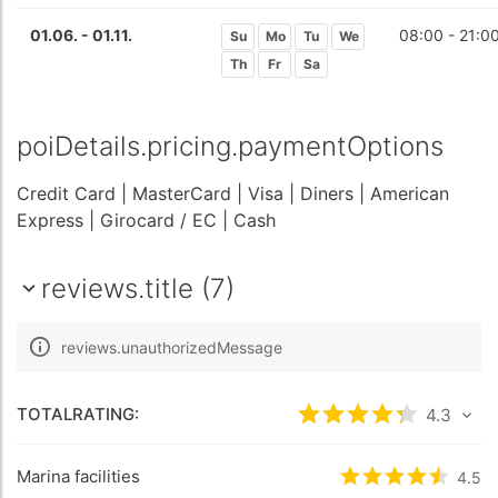
01.06. - 01.11.
08:00 - 21:0
Su
Mo
Tu
We
Th
Fr
Sa
poiDetails.pricing.paymentOptions
Credit Card
| MasterCard
| Visa
| Diners
| American
Express
| Girocard / EC
| Cash
reviews.title (7)
reviews.unauthorizedMessage
TOTALRATING:
rating.rated
4.3
4.3
/5
Marina facilities
rating.rated
4.5
4.