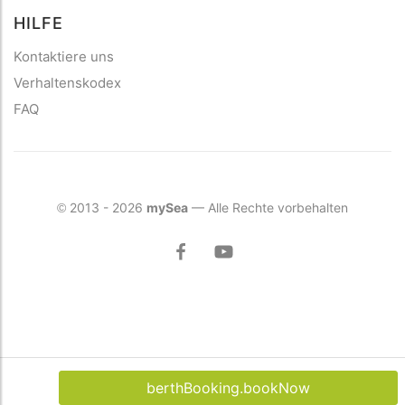
HILFE
Kontaktiere uns
Verhaltenskodex
FAQ
2013 - 2026
mySea
— Alle Rechte vorbehalten
©
mySea on YouTub
mySea on Facebook
berthBooking.bookNow