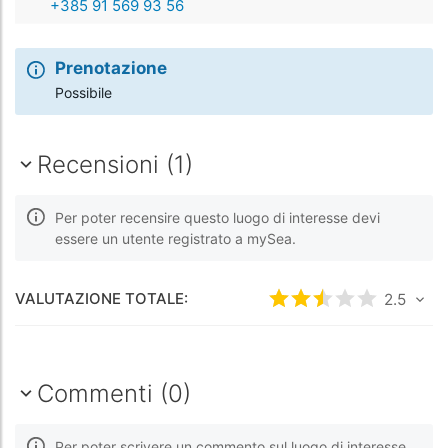
+385 91 569 93 56
Prenotazione
Possibile
Recensioni (1)
Per poter recensire questo luogo di interesse devi
essere un utente registrato a mySea.
VALUTAZIONE TOTALE:
Valutato
2.5
2.5
/5 ba
Commenti (0)
Per poter scrivere un commento sul luogo di interesse