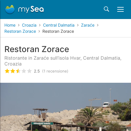
Home
Croazia
Central Dalmatia
Zaraće
Restoran Zorace
Restoran Zorace
Restoran Zorace
Ristorante in Zaraće sull’isola Hvar, Central Dalmatia,
Croazia
2.5
(1 recensione)
Valutato
2.5
/5 basata su
1
recensioni dei clienti