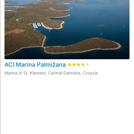
ACI Marina Palmižana
A
Valutato
3.7
/5 basata su
35
re
Marina in St. Klement, Central Dalmatia, Croazia
Ma