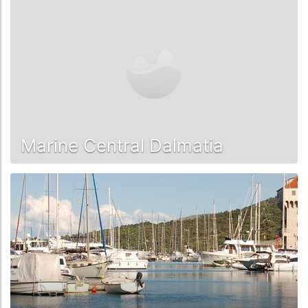
L'isola di Šolta si trova a sud di Trogir. Ci sono due
porti a Rogač e Stomorska, sul lato nord dell'isola, che
offrono ormeggi con acqua ed elettricità. Sul lato
orientale dell'isola si trova Marina Maslinica. Qui gli
ormeggi sono spesso occupati rapidamente il sabato,
la domenica e il giovedì, giorni in cui le barche a
noleggio vengono riconsegnate alle società di
charter. Ci sono alcune baie sul lato sud di Šolta
dove vengono messe le boe o si può semplicemente
Marine Central Dalmatia
ormeggiare.
Ad est di Šolta si trova l'isola di Brač, che con i suoi
400 km2 è la terza isola croata per estensione dopo
Cres e Krk. L'isola è famosa in tutto il mondo
soprattutto per la sua spiaggia di ghiaia, "Zlatni Rat"
(Capo d'Oro), non lontano dalla località balneare di
Bol. Il "naso" della spiaggia cambia direzione a
seconda della corrente. Brač ha tre porti turistici, tutti
situati nel villaggio di Milna: ACI Marina Milna, Centro