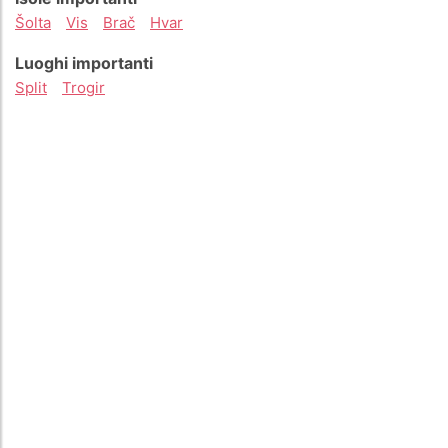
Šolta
Vis
Brač
Hvar
Luoghi importanti
Split
Trogir