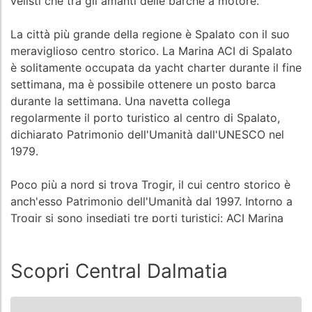
velisti che tra gli amanti delle barche a motore.
La città più grande della regione è Spalato con il suo
meraviglioso centro storico. La Marina ACI di Spalato
è solitamente occupata da yacht charter durante il fine
settimana, ma è possibile ottenere un posto barca
durante la settimana. Una navetta collega
regolarmente il porto turistico al centro di Spalato,
dichiarato Patrimonio dell'Umanità dall'UNESCO nel
1979.
Poco più a nord si trova Trogir, il cui centro storico è
anch'esso Patrimonio dell'Umanità dal 1997. Intorno a
Trogir si sono insediati tre porti turistici: ACI Marina
Trogir, SCT Marina Trogir e Marina Baotic a Seget
Donji.
Scopri Central Dalmatia
Le isole Solta e Brac