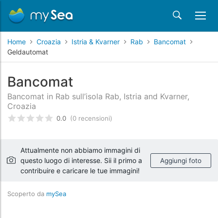
Home
Croazia
Istria & Kvarner
Rab
Bancomat
Geldautomat
Bancomat
Bancomat in Rab sull’isola Rab, Istria and Kvarner,
Croazia
0.0
(0 recensioni)
Valutato
0
/5 basata su
recensioni dei clienti
Attualmente non abbiamo immagini di
questo luogo di interesse. Sii il primo a
Aggiungi foto
contribuire e caricare le tue immagini!
Scoperto da
mySea