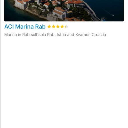
ACI Marina Rab
A
Valutato
4.3
/5 basata su
12
recensioni 
Marina in Rab sull’isola Rab, Istria and Kvarner, Croazia
Ma