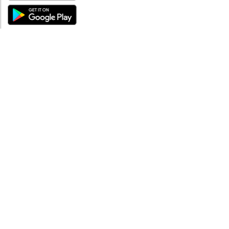
ABOUT
Tutto su MySea
Informazioni legali
NOTE LEGALI
Termini e condizioni
Informativa sulla privacy
SUPPORTO
Contattaci
Codice di condotta
FAQ