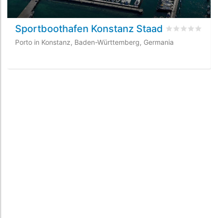
Sportboothafen Konstanz Staad
Valutato
0
/5 b
Porto in Konstanz, Baden-Württemberg, Germania