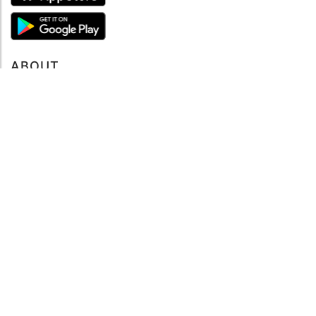
ABOUT
Tutto su MySea
Informazioni legali
NOTE LEGALI
Termini e condizioni
Informativa sulla privacy
SUPPORTO
Contattaci
Codice di condotta
FAQ