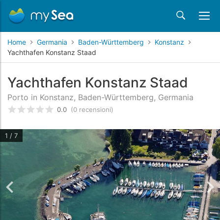
Home
Germania
Baden-Württemberg
Konstanz
Yachthafen Konstanz Staad
Yachthafen Konstanz Staad
Porto in Konstanz, Baden-Württemberg, Germania
0.0
(0 recensioni)
Valutato
0
/5 basata su
recensioni dei clienti
1 / 7