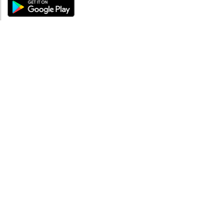
ABOUT
Tutto su MySea
Informazioni legali
NOTE LEGALI
Termini e condizioni
Informativa sulla privacy
SUPPORTO
Contattaci
Codice di condotta
FAQ