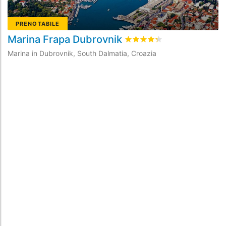
PRENOTABILE
Marina Frapa Dubrovnik
A
Valutato
4.3
/5 basata su
8
r
Marina in Dubrovnik, South Dalmatia, Croazia
Ma