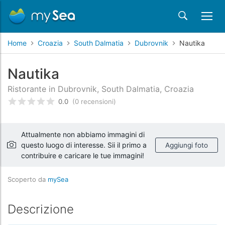
Home
Croazia
South Dalmatia
Dubrovnik
Nautika
Nautika
Ristorante in Dubrovnik, South Dalmatia, Croazia
0.0
(0 recensioni)
Valutato
0
/5 basata su
recensioni dei clienti
Attualmente non abbiamo immagini di
questo luogo di interesse. Sii il primo a
Aggiungi foto
contribuire e caricare le tue immagini!
Scoperto da
mySea
Descrizione