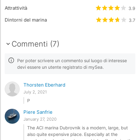
Attrattività
Valutato
3.9
3.9
/5
Dintorni del marina
Valutato
3.7
3.7
/5
Commenti (7)
Per poter scrivere un commento sul luogo di interesse
devi essere un utente registrato di mySea.
Thorsten Eberhard
July 2, 2021
P
Piere Sanfrie
January 27, 2020
The ACI marina Dubrovnik is a modern, large, but
also quite expensive place. Especially at the