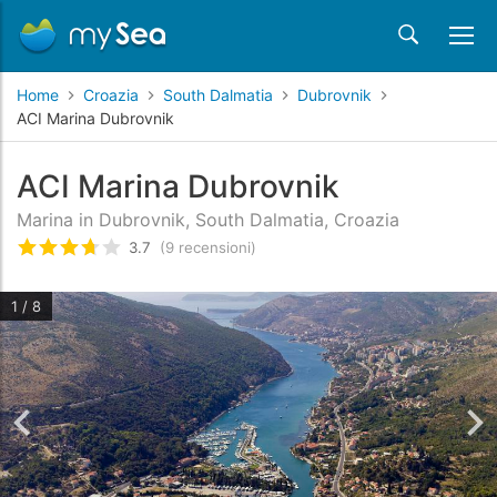
Home
Croazia
South Dalmatia
Dubrovnik
ACI Marina Dubrovnik
ACI Marina Dubrovnik
Marina in Dubrovnik, South Dalmatia, Croazia
3.7
(9 recensioni)
Valutato
3.7
/5 basata su
9
recensioni dei clienti
1 / 8