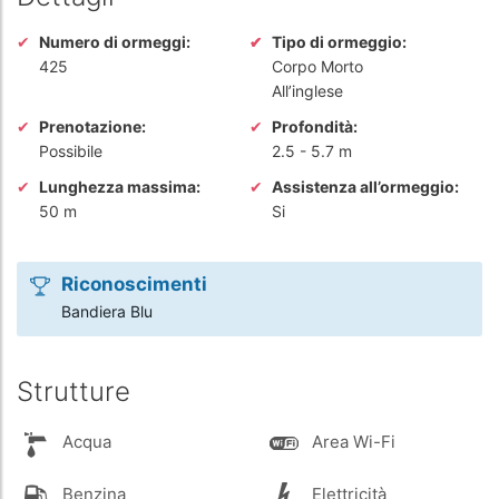
Numero di ormeggi:
Tipo di ormeggio:
425
Corpo Morto
All’inglese
Prenotazione:
Profondità:
Possibile
2.5
-
5.7 m
Lunghezza massima:
Assistenza all’ormeggio:
50 m
Si
Riconoscimenti
Bandiera Blu
Strutture
Acqua
Area Wi-Fi
Benzina
Elettricità