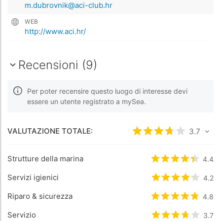
m.dubrovnik@aci-club.hr
WEB
http://www.aci.hr/
Recensioni (9)
Per poter recensire questo luogo di interesse devi
essere un utente registrato a mySea.
VALUTAZIONE TOTALE:
Valutato
3.7
3.7
/5 ba
Strutture della marina
Valutato
4.4
4.4
/5
Servizi igienici
Valutato
4.2
4.2
/5
Riparo & sicurezza
Valutato
4.8
4.8
/5
Servizio
Valutato
3.7
3.7
/5