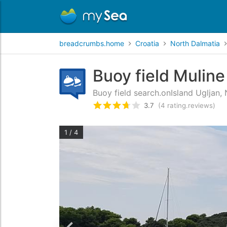
breadcrumbs.home
Croatia
North Dalmatia
Buoy field Muline
Buoy field search.onIsland Ugljan,
3.7
(4 rating.reviews)
rating.rated
3.7
/5 rating.ba
1 / 4