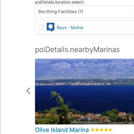
poiDetails.location.select:
Berthing Facilities (1)
Bays - Muline
poiDetails.nearbyMarinas
Olive Island Marina
rating.rated
4.6
/5 r