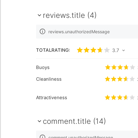
reviews.title (4)
reviews.unauthorizedMessage
TOTALRATING:
rating.rated
3.7
3.7
/5 
Buoys
rating.rate
Cleanliness
rating.rate
Attractiveness
rating.rate
comment.title (14)
comment.unauthorizedMessage