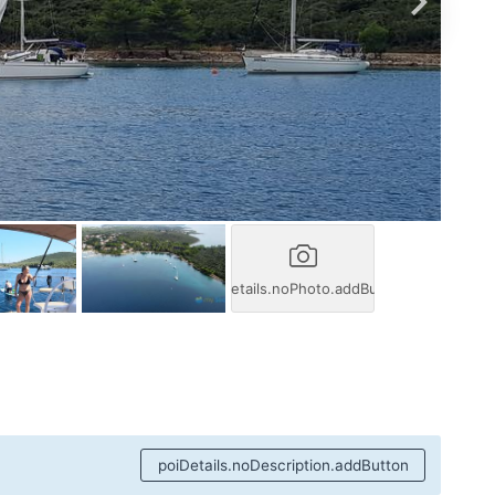
poiDetails.noPhoto.addButton
poiDetails.noDescription.addButton