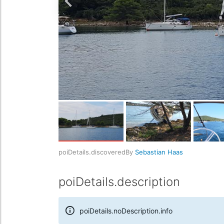
poiDetails.discoveredBy
Sebastian Haas
poiDetails.description
poiDetails.noDescription.info