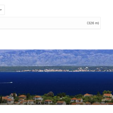
(326 m)
ating.basedOn
10
rating.customerReviews