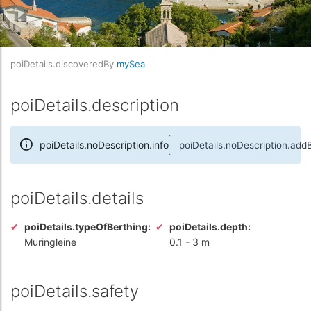
poiDetails.discoveredBy
mySea
poiDetails.description
poiDetails.noDescription.info
poiDetails.noDescription.add
poiDetails.details
poiDetails.typeOfBerthing:
poiDetails.depth:
Muringleine
0.1
-
3 m
poiDetails.safety