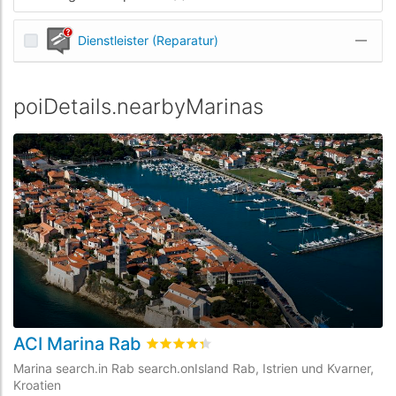
Dienstleister (Reparatur)
—
poiDetails.nearbyMarinas
ACI Marina Rab
A
rating.rated
4.3
/5 rating.basedOn
12
ra
Marina search.in Rab search.onIsland Rab, Istrien und Kvarner,
Ma
Kroatien
Kv