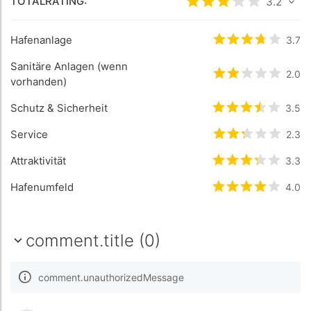
TOTALRATING:
rating.rated
3.2
3.2
/
Hafenanlage
rating.rated
3.7
3.
Sanitäre Anlagen (wenn
rating.rated
2.0
2
/
vorhanden)
Schutz & Sicherheit
rating.rated
3.5
3.
Service
rating.rated
2.3
2.
Attraktivität
rating.rated
3.3
3.
Hafenumfeld
rating.rated
4.0
4
/
comment.title (0)
comment.unauthorizedMessage