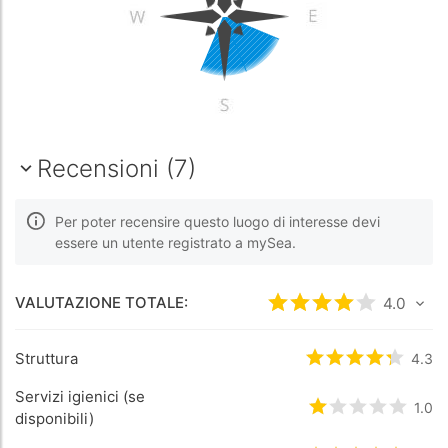
Recensioni (7)
Per poter recensire questo luogo di interesse devi
essere un utente registrato a mySea.
VALUTAZIONE TOTALE:
Valutato
4
/5 bas
4.0
Struttura
Valutato
4.3
4.3
/5
Servizi igienici (se
Valutato
1
/5 b
1.0
disponibili)