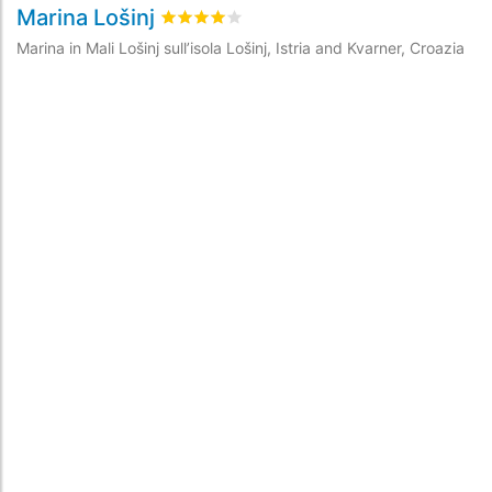
Marina Lošinj
Y
Valutato
4
/5 basata su
10
recensioni dei c
Marina in Mali Lošinj sull’isola Lošinj, Istria and Kvarner, Croazia
Ma