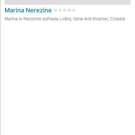
Marina Nerezine
M
Valutato
0
/5 basata su
0
recensioni d
Marina in Nerezine sull’isola Lošinj, Istria and Kvarner, Croazia
Ma