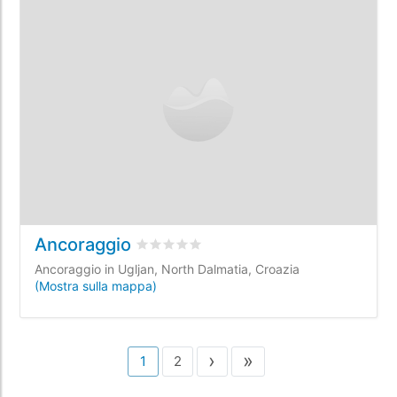
Ancoraggio
Valutato
0
/5 basata su
0
recensioni dei c
Ancoraggio in Ugljan, North Dalmatia, Croazia
(Mostra sulla mappa)
›
»
1
2