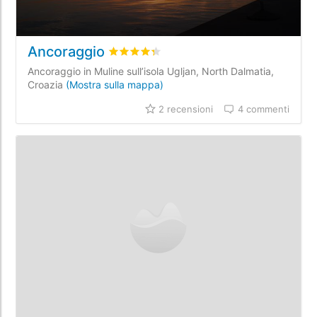
Ancoraggio
Valutato
4.3
/5 basata su
2
recensioni dei
Ancoraggio in Muline sull’isola Ugljan, North Dalmatia,
Croazia
(Mostra sulla mappa)
2 recensioni
4 commenti