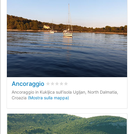
Ancoraggio
Valutato
0
/5 basata su
0
recensioni dei c
Ancoraggio in Kukljica sull’isola Ugljan, North Dalmatia,
Croazia
(Mostra sulla mappa)