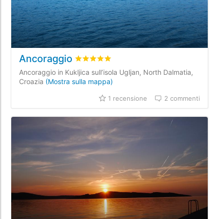
Ancoraggio
Valutato
5
/5 basata su
1
recensioni dei c
Ancoraggio in Kukljica sull’isola Ugljan, North Dalmatia,
Croazia
(Mostra sulla mappa)
1 recensione
2 commenti