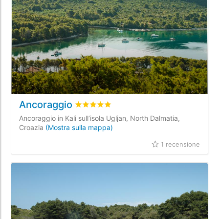
Ancoraggio
Valutato
5
/5 basata su
1
recensioni dei c
Ancoraggio in Kali sull’isola Ugljan, North Dalmatia,
Croazia
(Mostra sulla mappa)
1 recensione