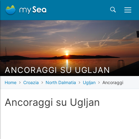
ANCORAGGI SU UGLJAN
Home
Croazia
North Dalmatia
Ugljan
Ancoraggi
Ancoraggi su Ugljan