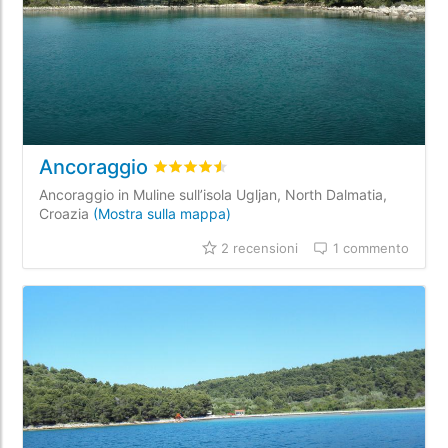
Ancoraggio
Valutato
4.5
/5 basata su
2
recensioni dei
Ancoraggio in Muline sull’isola Ugljan, North Dalmatia,
Croazia
(Mostra sulla mappa)
2 recensioni
1 commento