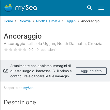
Home
Croazia
North Dalmatia
Ugljan
Ancoraggio
Ancoraggio
Ancoraggio sull’isola Ugljan, North Dalmatia, Croazia
0.0
(0 recensioni)
Valutato
0
/5 basata su
recensioni dei clienti
Attualmente non abbiamo immagini di
questo luogo di interesse. Sii il primo a
Aggiungi foto
contribuire e caricare le tue immagini!
Scoperto da
mySea
Descrizione