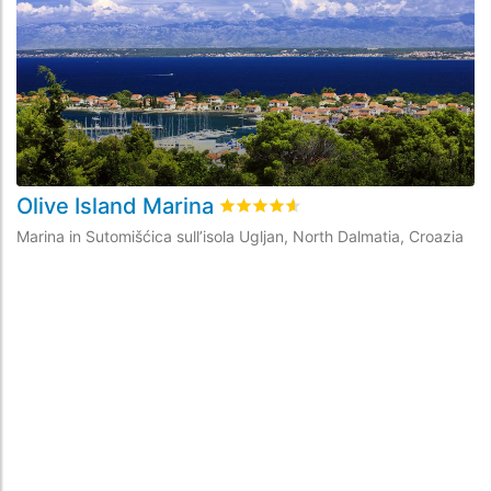
Olive Island Marina
M
Valutato
4.6
/5 basata su
10
recens
Marina in Sutomišćica sull’isola Ugljan, North Dalmatia, Croazia
Ma